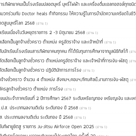
รภีพิทยาคมเป็นโรงเรียนปลอดบุหรี่ บุหรี่ไฟฟ้า และเครื่องดื่มแอลกอฮอล์ทุกชน
หมวกร่วมกับ Doctor heals ทำกิจกรรม ให้ความรู้ในการบำบัดความเครียดในชี
นงดสูบบุหรี่โลก 2568
(อ่าน 1)
เรียนเนื่องในวันหยุดราชการ 2 -3 มิถุนายน 2568
(อ่าน 1)
ดเลือกเป็นลูกจ้างชั่วคราว ตำแหน่ง ครูอัตราจ้าง และเจ้าหน้าที่
(อ่าน 1)
นักเรียนโรงเรียนสารภีพิทยาคมทุกคน ที่ได้รับทุนการศึกษาจากมูลนิธิทิสโก้
(อ่า
บคัดเลือกเป็นลูกจ้างชั่วคราว ตำแหน่งครูอัตราจ้าง และเจ้าหน้าที่การเงิน-พัสดุ
(อ่า
บคัดเลือกเป็นลูกจ้างชั่วคราว ปฏิบัตินักการภารโรง
(อ่าน 1)
จ้างชั่วคราว จำนวน 4 ตำแหน่ง สังคมฯ,คอมฯ,ทัศนศิลป์,งานการเงิน-พัสดุ
(อ่า
มัครลูกจ้างชั่วคราว ตำแหน่ง ภารโรง
(อ่าน 1)
รเรียนประจำภาคเรียนที่ 2 ปีการศึกษา 2567 ระดับเหรียญทอง เหรียญเงิน แล
ป.ป.ส. ประเภทผลงานดีเด่น ระดับทอง ปี 2568
(อ่าน 1)
.ส. ประเภทผลงานดีเด่น ระดับทอง ปี 2568
(อ่าน 1)
ขันกีฬายูยิตสู รายการ Ju-Jitsu Airforce Open 2025
(อ่าน 1)
ันกีฬายูโดยุวชน เยาวชนชิงแชมป์ประเทศไทย ครั้งที่ 29