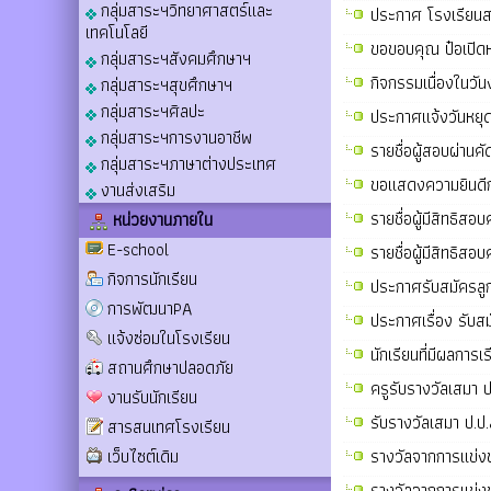
กลุ่มสาระฯวิทยาศาสตร์และ
ประกาศ โรงเรียนสา
เทคโนโลยี
ขอขอบคุณ ป๋อเปิด
กลุ่มสาระฯสังคมศึกษาฯ
กิจกรรมเนื่องในวั
กลุ่มสาระฯสุขศึกษาฯ
กลุ่มสาระฯศิลปะ
ประกาศแจ้งวันหยุด
กลุ่มสาระฯการงานอาชีพ
รายชื่อผู้สอบผ่านคั
กลุ่มสาระฯภาษาต่างประเทศ
ขอแสดงความยินดีกับ
งานส่งเสริม
รายชื่อผู้มีสิทธิสอ
หน่วยงานภายใน
E-school
รายชื่อผู้มีสิทธิสอ
กิจการนักเรียน
ประกาศรับสมัครลูก
การพัฒนาPA
ประกาศเรื่อง รับส
แจ้งซ่อมในโรงเรียน
นักเรียนที่มีผลกา
สถานศึกษาปลอดภัย
ครูรับรางวัลเสมา 
งานรับนักเรียน
รับรางวัลเสมา ป.ป
สารสนเทศโรงเรียน
เว็บไซต์เดิม
รางวัลจากการแข่ง
รางวัลจากการแข่งข