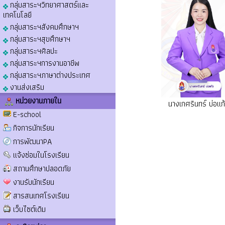
กลุ่มสาระฯวิทยาศาสตร์และ
เทคโนโลยี
กลุ่มสาระฯสังคมศึกษาฯ
กลุ่มสาระฯสุขศึกษาฯ
กลุ่มสาระฯศิลปะ
กลุ่มสาระฯการงานอาชีพ
กลุ่มสาระฯภาษาต่างประเทศ
งานส่งเสริม
หน่วยงานภายใน
นางเกศรินทร์ บ่อแก
E-school
กิจการนักเรียน
การพัฒนาPA
แจ้งซ่อมในโรงเรียน
สถานศึกษาปลอดภัย
งานรับนักเรียน
สารสนเทศโรงเรียน
เว็บไซต์เดิม