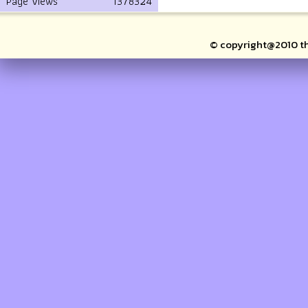
Page Views
1378324
© copyright@2010 thai