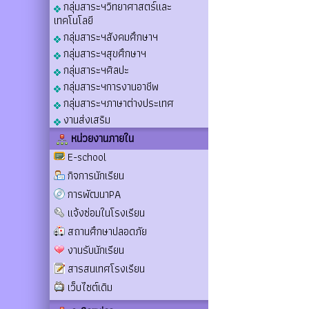
กลุ่มสาระฯวิทยาศาสตร์และ
เทคโนโลยี
กลุ่มสาระฯสังคมศึกษาฯ
กลุ่มสาระฯสุขศึกษาฯ
กลุ่มสาระฯศิลปะ
กลุ่มสาระฯการงานอาชีพ
กลุ่มสาระฯภาษาต่างประเทศ
งานส่งเสริม
หน่วยงานภายใน
E-school
กิจการนักเรียน
การพัฒนาPA
แจ้งซ่อมในโรงเรียน
สถานศึกษาปลอดภัย
งานรับนักเรียน
สารสนเทศโรงเรียน
เว็บไซต์เดิม