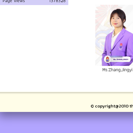
Page Views
1378328
Ms.Zhang,Jingyi
© copyright@2010 thai