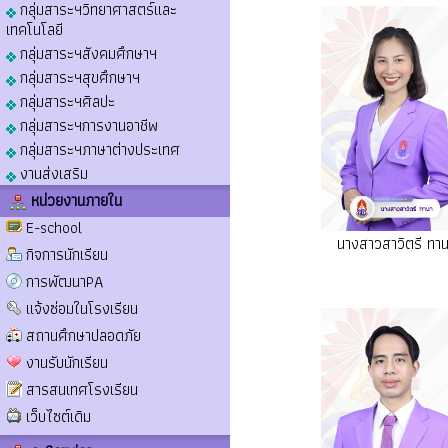
กลุ่มสาระฯวิทยาศาสตร์และ
เทคโนโลยี
กลุ่มสาระฯสังคมศึกษาฯ
กลุ่มสาระฯสุขศึกษาฯ
กลุ่มสาระฯศิลปะ
กลุ่มสาระฯการงานอาชีพ
กลุ่มสาระฯภาษาต่างประเทศ
งานส่งเสริม
หน่วยงานภายใน
E-school
นางสาวสาวิตรี ทาน
กิจการนักเรียน
การพัฒนาPA
แจ้งซ่อมในโรงเรียน
สถานศึกษาปลอดภัย
งานรับนักเรียน
สารสนเทศโรงเรียน
เว็บไซต์เดิม