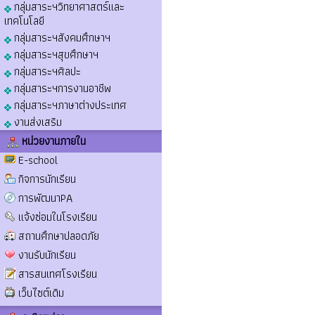
กลุ่มสาระฯวิทยาศาสตร์และ
เทคโนโลยี
กลุ่มสาระฯสังคมศึกษาฯ
กลุ่มสาระฯสุขศึกษาฯ
กลุ่มสาระฯศิลปะ
กลุ่มสาระฯการงานอาชีพ
กลุ่มสาระฯภาษาต่างประเทศ
งานส่งเสริม
หน่วยงานภายใน
E-school
กิจการนักเรียน
การพัฒนาPA
แจ้งซ่อมในโรงเรียน
สถานศึกษาปลอดภัย
งานรับนักเรียน
สารสนเทศโรงเรียน
เว็บไซต์เดิม