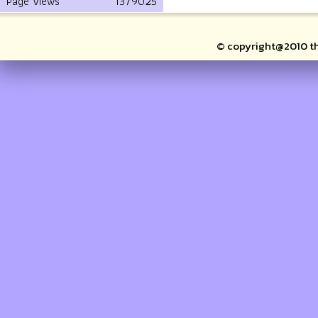
Page Views
1379025
© copyright@2010 thai