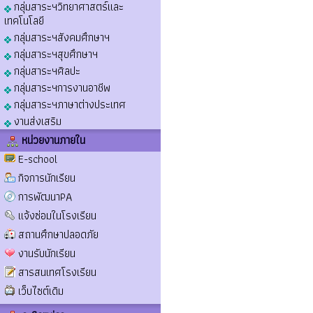
กลุ่มสาระฯวิทยาศาสตร์และ
เทคโนโลยี
กลุ่มสาระฯสังคมศึกษาฯ
กลุ่มสาระฯสุขศึกษาฯ
กลุ่มสาระฯศิลปะ
กลุ่มสาระฯการงานอาชีพ
กลุ่มสาระฯภาษาต่างประเทศ
งานส่งเสริม
หน่วยงานภายใน
E-school
กิจการนักเรียน
การพัฒนาPA
แจ้งซ่อมในโรงเรียน
สถานศึกษาปลอดภัย
งานรับนักเรียน
สารสนเทศโรงเรียน
เว็บไซต์เดิม