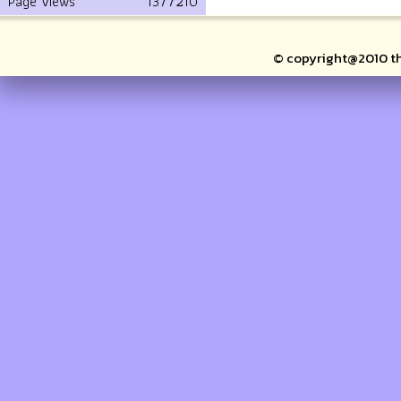
Page Views
1377210
© copyright@2010 thai