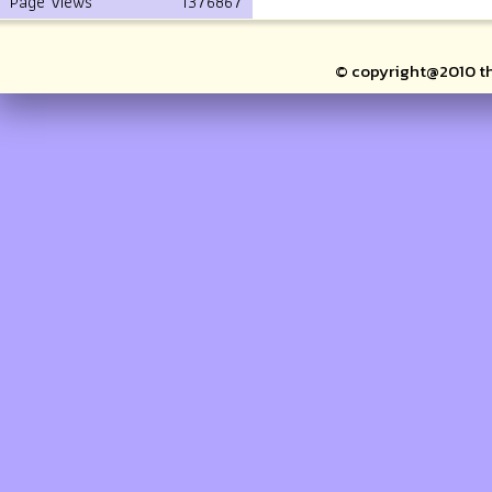
Page Views
1376867
© copyright@2010 thai