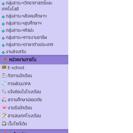
กลุ่มสาระฯวิทยาศาสตร์และ
เทคโนโลยี
กลุ่มสาระฯสังคมศึกษาฯ
กลุ่มสาระฯสุขศึกษาฯ
กลุ่มสาระฯศิลปะ
กลุ่มสาระฯการงานอาชีพ
กลุ่มสาระฯภาษาต่างประเทศ
งานส่งเสริม
หน่วยงานภายใน
E-school
กิจการนักเรียน
การพัฒนาPA
แจ้งซ่อมในโรงเรียน
สถานศึกษาปลอดภัย
งานรับนักเรียน
สารสนเทศโรงเรียน
เว็บไซต์เดิม