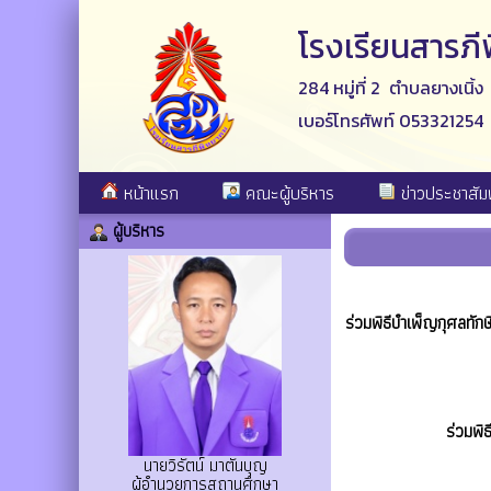
โรงเรียนสารภ
284 หมู่ที่ 2 ตำบลยางเนิ้
เบอร์โทรศัพท์ 053321254
หน้าแรก
คณะผู้บริหาร
ข่าวประชาสัมพ
ผู้บริหาร
ร่วมพิธีบำเพ็ญกุศลทัก
ร่วมพิ
นายวิรัตน์ มาตันบุญ
ผู้อำนวยการสถานศึกษา