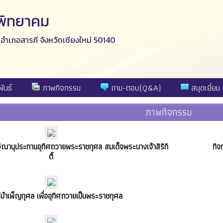
ีพิทยาคม
ง อำเภอสารภี จังหวัดเชียงใหม่ 50140
ันธ์
ภาพกิจกรรม
ถาม-ตอบ(Q&A)
สมุดเยี่ยม
ภาพกิจกรรม
ษิณานุประทานอุทิศถวายพระราชกุศล สมเด็จพระนางเจ้าสิริกิ
กิจ
ติ์
ธีบำเพ็ญกุศล เพื่ออุทิศถวายเป็นพระราชกุศล