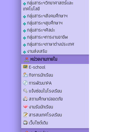
กลุ่มสาระฯวิทยาศาสตร์และ
เทคโนโลยี
กลุ่มสาระฯสังคมศึกษาฯ
กลุ่มสาระฯสุขศึกษาฯ
กลุ่มสาระฯศิลปะ
กลุ่มสาระฯการงานอาชีพ
กลุ่มสาระฯภาษาต่างประเทศ
งานส่งเสริม
หน่วยงานภายใน
E-school
กิจการนักเรียน
การพัฒนาPA
แจ้งซ่อมในโรงเรียน
สถานศึกษาปลอดภัย
งานรับนักเรียน
สารสนเทศโรงเรียน
เว็บไซต์เดิม